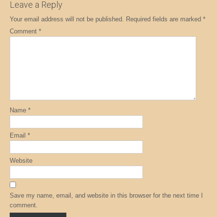
Leave a Reply
Your email address will not be published.
Required fields are marked
*
Comment
*
Name
*
Email
*
Website
Save my name, email, and website in this browser for the next time I
comment.