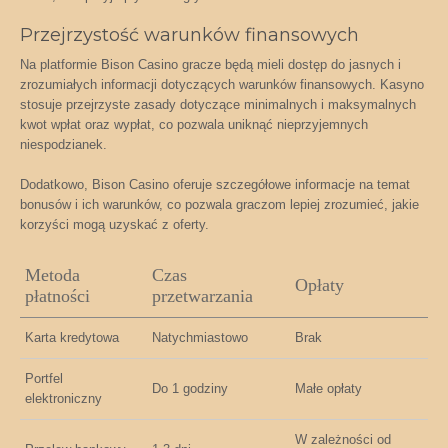
Przejrzystość warunków finansowych
Na platformie Bison Casino gracze będą mieli dostęp do jasnych i
zrozumiałych informacji dotyczących warunków finansowych. Kasyno
stosuje przejrzyste zasady dotyczące minimalnych i maksymalnych
kwot wpłat oraz wypłat, co pozwala uniknąć nieprzyjemnych
niespodzianek.
Dodatkowo, Bison Casino oferuje szczegółowe informacje na temat
bonusów i ich warunków, co pozwala graczom lepiej zrozumieć, jakie
korzyści mogą uzyskać z oferty.
Metoda
Czas
Opłaty
płatności
przetwarzania
Karta kredytowa
Natychmiastowo
Brak
Portfel
Do 1 godziny
Małe opłaty
elektroniczny
W zależności od