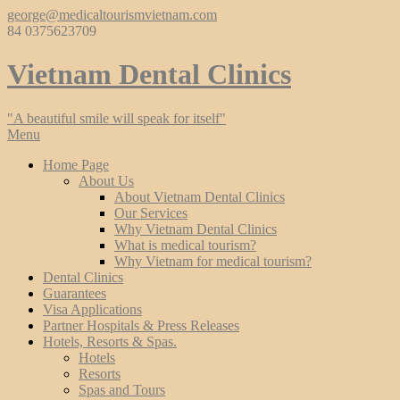
george@medicaltourismvietnam.com
84 0375623709
Vietnam Dental Clinics
"A beautiful smile will speak for itself"
Menu
Home Page
About Us
About Vietnam Dental Clinics
Our Services
Why Vietnam Dental Clinics
What is medical tourism?
Why Vietnam for medical tourism?
Dental Clinics
Guarantees
Visa Applications
Partner Hospitals & Press Releases
Hotels, Resorts & Spas.
Hotels
Resorts
Spas and Tours