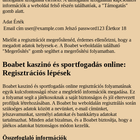
információk a weboldal felső részén találhatóak, a "Támogatás"
gomb alatt.
Adat Érték
Email cím
user@example.com
Jelszó
password123
Életkor
18
Mielőtt a regisztrációt megerősítenéd, érdemes ellenőrizni, hogy a
megadott adatok helyesek-e. A Boabet weboldalán található
"Megerősítés" gomb segíthet a megerősítési folyamatban.
Boabet kaszinó és sportfogadás online:
Regisztrációs lépések
Boabet kaszinó és sportfogadás online regisztrációs folyamatának
egyik kulcsfontosságú része a megfelelő információk megadása. Ez
a folyamat segít a játékosoknak a saját biztonságos és jól eltervezett
profiljuk létrehozásában. A Boabet hu weboldalán regisztrálás során
szükséges adatok között a nevünket, e-mail címünket,
jelszavamunkat, személyi adatokat és bankkártya adatokat
tartalmazhat. Minden adat bizalmas, és a Boabet biztosítja, hogy a
játékos adatokat biztonságos módon kezelik.
Összefoglaló információk