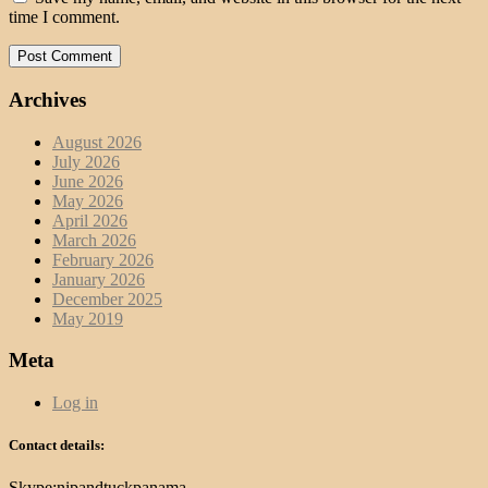
time I comment.
Archives
August 2026
July 2026
June 2026
May 2026
April 2026
March 2026
February 2026
January 2026
December 2025
May 2019
Meta
Log in
Contact details:
Skype:nipandtuckpanama