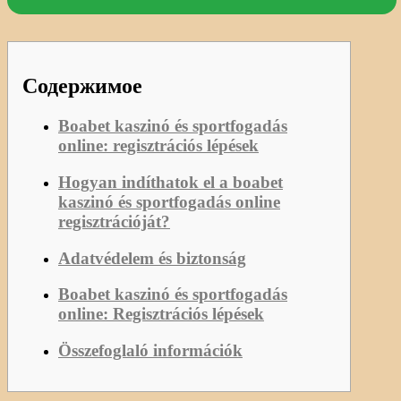
Содержимое
Boabet kaszinó és sportfogadás
online: regisztrációs lépések
Hogyan indíthatok el a boabet
kaszinó és sportfogadás online
regisztrációját?
Adatvédelem és biztonság
Boabet kaszinó és sportfogadás
online: Regisztrációs lépések
Összefoglaló információk