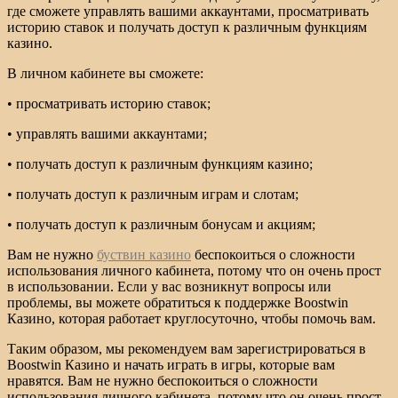
где сможете управлять вашими аккаунтами, просматривать
историю ставок и получать доступ к различным функциям
казино.
В личном кабинете вы сможете:
• просматривать историю ставок;
• управлять вашими аккаунтами;
• получать доступ к различным функциям казино;
• получать доступ к различным играм и слотам;
• получать доступ к различным бонусам и акциям;
Вам не нужно
буствин казино
беспокоиться о сложности
использования личного кабинета, потому что он очень прост
в использовании. Если у вас возникнут вопросы или
проблемы, вы можете обратиться к поддержке Boostwin
Казино, которая работает круглосуточно, чтобы помочь вам.
Таким образом, мы рекомендуем вам зарегистрироваться в
Boostwin Казино и начать играть в игры, которые вам
нравятся. Вам не нужно беспокоиться о сложности
использования личного кабинета, потому что он очень прост