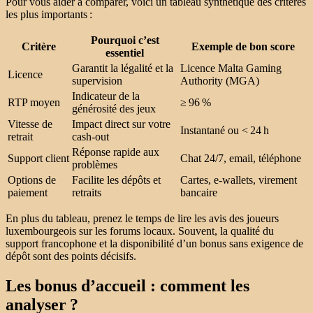
Pour vous aider à comparer, voici un tableau synthétique des critères
les plus importants :
Pourquoi c’est
Critère
Exemple de bon score
essentiel
Garantit la légalité et la
Licence Malta Gaming
Licence
supervision
Authority (MGA)
Indicateur de la
RTP moyen
≥ 96 %
générosité des jeux
Vitesse de
Impact direct sur votre
Instantané ou < 24 h
retrait
cash‑out
Réponse rapide aux
Support client
Chat 24/7, email, téléphone
problèmes
Options de
Facilite les dépôts et
Cartes, e‑wallets, virement
paiement
retraits
bancaire
En plus du tableau, prenez le temps de lire les avis des joueurs
luxembourgeois sur les forums locaux. Souvent, la qualité du
support francophone et la disponibilité d’un bonus sans exigence de
dépôt sont des points décisifs.
Les bonus d’accueil : comment les
analyser ?