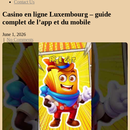
Contact Us
Casino en ligne Luxembourg – guide
complet de l’app et du mobile
June 1, 2026
|
No Comments