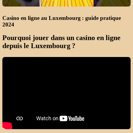
Casino en ligne au Luxembourg : guide pratique
2024
Pourquoi jouer dans un casino en ligne
depuis le Luxembourg ?