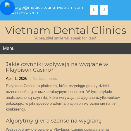
george@medicaltourismvietnam.com
84 0375623709
Vietnam Dental Clinics
"A beautiful smile will speak for itself"
Menu
Jakie czynniki wpływają na wygrane w
Playbison Casino?
April 1, 2026
|
No Comments
Playbison Casino to platforma, która przyciąga graczy dzięki
różnorodności gier oraz atrakcyjnym bonusom. W tym artykule
analizowane są czynniki, które wpływają na wygrane użytkowników,
pokazując, w jaki sposób platforma
playbison
wyróżnia się na tle
konkurencji.
Algorytmy gier a szanse na wygraną
Wszystkie gry oferowane w Playbison Casino opierają się na