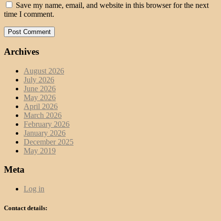
Save my name, email, and website in this browser for the next
time I comment.
Archives
August 2026
July 2026
June 2026
May 2026
April 2026
March 2026
February 2026
January 2026
December 2025
May 2019
Meta
Log in
Contact details: