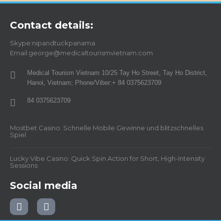
Contact details:
Skype:nipandtuckpanama
Email:george@medicaltourismvietnam.com
Medical Tourism Vietnam 10/25 Tay Ho Street, Tay Ho District,
Hanoi, Vietnam; Phone/Viber:+ 84 0375623709
84 0375623709
Mostbet Casino: Schnelle Mobile Gewinne und blitzschnelles
Spiel
Lucky Vibe Casino: Quick Spin Action for Short, High-Intensity
Sessions
Social media