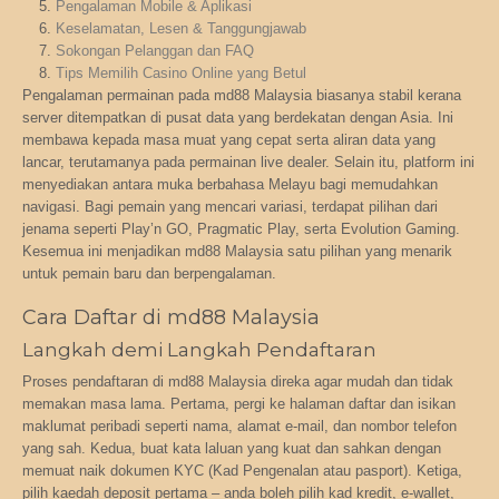
Pengalaman Mobile & Aplikasi
Keselamatan, Lesen & Tanggungjawab
Sokongan Pelanggan dan FAQ
Tips Memilih Casino Online yang Betul
Pengalaman permainan pada md88 Malaysia biasanya stabil kerana
server ditempatkan di pusat data yang berdekatan dengan Asia. Ini
membawa kepada masa muat yang cepat serta aliran data yang
lancar, terutamanya pada permainan live dealer. Selain itu, platform ini
menyediakan antara muka berbahasa Melayu bagi memudahkan
navigasi. Bagi pemain yang mencari variasi, terdapat pilihan dari
jenama seperti Play’n GO, Pragmatic Play, serta Evolution Gaming.
Kesemua ini menjadikan md88 Malaysia satu pilihan yang menarik
untuk pemain baru dan berpengalaman.
Cara Daftar di md88 Malaysia
Langkah demi Langkah Pendaftaran
Proses pendaftaran di md88 Malaysia direka agar mudah dan tidak
memakan masa lama. Pertama, pergi ke halaman daftar dan isikan
maklumat peribadi seperti nama, alamat e‑mail, dan nombor telefon
yang sah. Kedua, buat kata laluan yang kuat dan sahkan dengan
memuat naik dokumen KYC (Kad Pengenalan atau pasport). Ketiga,
pilih kaedah deposit pertama – anda boleh pilih kad kredit, e‑wallet,