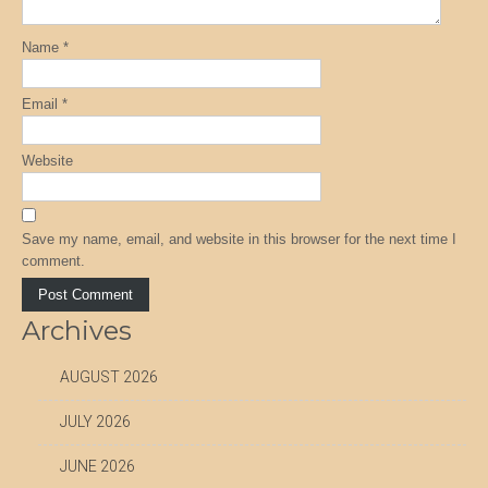
Name
*
Email
*
Website
Save my name, email, and website in this browser for the next time I
comment.
Archives
AUGUST 2026
JULY 2026
JUNE 2026