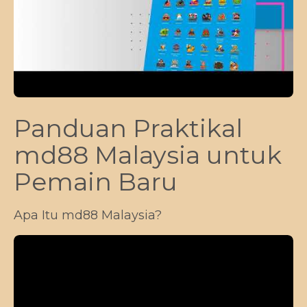
Panduan Praktikal
md88 Malaysia untuk
Pemain Baru
Apa Itu md88 Malaysia?