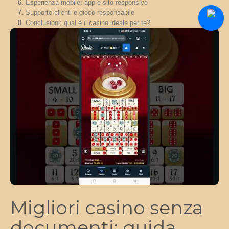
Esperienza mobile: app e sito responsive
Supporto clienti e gioco responsabile
Conclusioni: qual è il casino ideale per te?
Migliori casino senza
documenti: guida