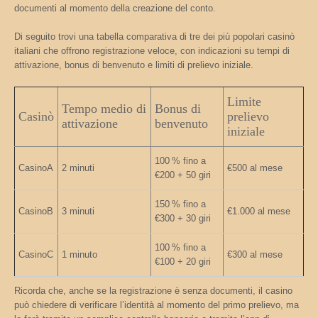
documenti al momento della creazione del conto.
Di seguito trovi una tabella comparativa di tre dei più popolari casinò
italiani che offrono registrazione veloce, con indicazioni su tempi di
attivazione, bonus di benvenuto e limiti di prelievo iniziale.
Limite
Tempo medio di
Bonus di
Casinò
prelievo
attivazione
benvenuto
iniziale
100 % fino a
CasinoA
2 minuti
€500 al mese
€200 + 50 giri
150 % fino a
CasinoB
3 minuti
€1.000 al mese
€300 + 30 giri
100 % fino a
CasinoC
1 minuto
€300 al mese
€100 + 20 giri
Ricorda che, anche se la registrazione è senza documenti, il casino
può chiedere di verificare l’identità al momento del primo prelievo, ma