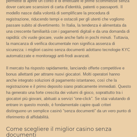
permette di aprire un conto e di effettuare le prime scommesse senza
dover caricare scansioni di carta d’identità, patenti o passaporti. Il
modello nasce dalla volontà di semplificare la procedura di
registrazione, riducendo tempi e ostacoli per gli utenti che vogliono
passare subito al divertimento. In Italia, la tendenza è alimentata da
una crescente familiarità con i pagamenti digitali e da una domanda di
rapidità: chi vuole giocare, vuole anche farlo in pochi minuti. Tuttavia,
la mancanza di verifica documentale non significa assenza di
sicurezza: i migliori casino senza documenti adottano tecnologie KYC
automatizzate e monitoraggi anti‑frodi avanzati.
Il mercato ha risposto rapidamente, lanciando offerte competitive e
bonus allettanti per attrarre nuovi giocatori. Molti operatori hanno
anche integrato soluzioni di pagamento istantaneo, così che la
registrazione e il primo deposito siano praticamente immediati. Questo
ha generato una forte crescita dei volumi di gioco, soprattutto tra i
giocatori più giovani, abituati a servizi “one‑click”. Se stai valutando di
entrare in questo mondo, è fondamentale capire quali criteri
distinguono un semplice casinò “senza documenti” da un vero punto di
riferimento di affidabilità.
Come scegliere il miglior casino senza
documenti