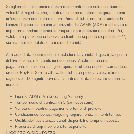
Scegliere il miglior casino senza documenti non è solo questione di
velocità di registrazione, ma di un insieme di fattori che garantiscono
un’esperienza completa e sicura. Prima di tutto, controlla sempre la
licenza di gioco: un casinò autorizzato dall'AAMS (ADM) è obbligato a
rispettare standard rigorosi di trasparenza e protezione dei dati. Poi,
valuta la reputazione del servizio clienti: un supporto disponibile 24/7,
sia via chat che telefono, è indice di serietà.
Altri aspetti da tenere d’occhio includono la varietà di giochi, la qualità
del live casino, e le condizioni dei bonus. Anche i metodi di
pagamento influiscono: i migliori operatori offrono depositi con carte di
credito, PayPal, Skrill e altri wallet, tutti con prelievi veloci e limiti
ragionevoli. Di seguito trovi una lista di criteri da incrociare durante la
ricerca:
Licenza ADM o Malta Gaming Authority.
Tempo medio di verifica KYC (se necessario).
Varietà di metodi di pagamento e tempi di prelievo.
Condizioni dei bonus: wagering requirements, limite di tempo.
Qualità dell’assistenza: canali disponibili e tempi di risposta.
Presenza di app mobile o sito responsive.
Licenza e sicurezza