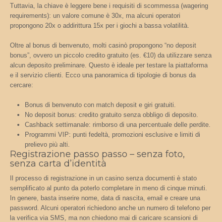
Tuttavia, la chiave è leggere bene i requisiti di scommessa (wagering
requirements): un valore comune è 30x, ma alcuni operatori
propongono 20x o addirittura 15x per i giochi a bassa volatilità.
Oltre al bonus di benvenuto, molti casinò propongono “no deposit
bonus”, ovvero un piccolo credito gratuito (es. €10) da utilizzare senza
alcun deposito preliminare. Questo è ideale per testare la piattaforma
e il servizio clienti. Ecco una panoramica di tipologie di bonus da
cercare:
Bonus di benvenuto con match deposit e giri gratuiti.
No deposit bonus: credito gratuito senza obbligo di deposito.
Cashback settimanale: rimborso di una percentuale delle perdite.
Programmi VIP: punti fedeltà, promozioni esclusive e limiti di
prelievo più alti.
Registrazione passo passo – senza foto,
senza carta d’identità
Il processo di registrazione in un casino senza documenti è stato
semplificato al punto da poterlo completare in meno di cinque minuti.
In genere, basta inserire nome, data di nascita, email e creare una
password. Alcuni operatori richiedono anche un numero di telefono per
la verifica via SMS, ma non chiedono mai di caricare scansioni di