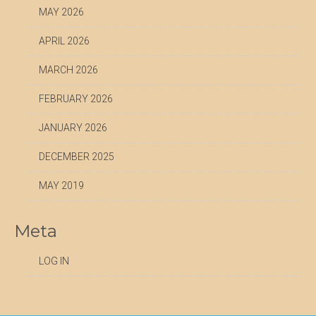
MAY 2026
APRIL 2026
MARCH 2026
FEBRUARY 2026
JANUARY 2026
DECEMBER 2025
MAY 2019
Meta
LOG IN