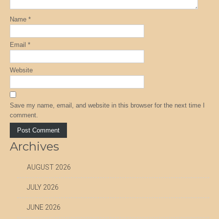
Name
*
Email
*
Website
Save my name, email, and website in this browser for the next time I
comment.
Archives
AUGUST 2026
JULY 2026
JUNE 2026