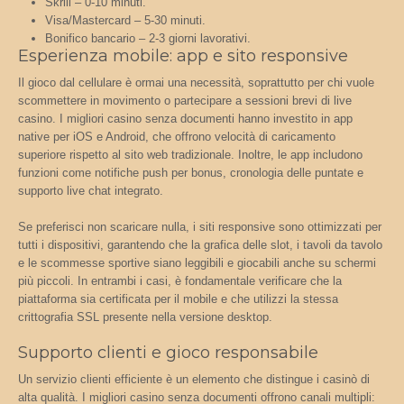
Skrill – 0‑10 minuti.
Visa/Mastercard – 5‑30 minuti.
Bonifico bancario – 2‑3 giorni lavorativi.
Esperienza mobile: app e sito responsive
Il gioco dal cellulare è ormai una necessità, soprattutto per chi vuole
scommettere in movimento o partecipare a sessioni brevi di live
casino. I migliori casino senza documenti hanno investito in app
native per iOS e Android, che offrono velocità di caricamento
superiore rispetto al sito web tradizionale. Inoltre, le app includono
funzioni come notifiche push per bonus, cronologia delle puntate e
supporto live chat integrato.
Se preferisci non scaricare nulla, i siti responsive sono ottimizzati per
tutti i dispositivi, garantendo che la grafica delle slot, i tavoli da tavolo
e le scommesse sportive siano leggibili e giocabili anche su schermi
più piccoli. In entrambi i casi, è fondamentale verificare che la
piattaforma sia certificata per il mobile e che utilizzi la stessa
crittografia SSL presente nella versione desktop.
Supporto clienti e gioco responsabile
Un servizio clienti efficiente è un elemento che distingue i casinò di
alta qualità. I migliori casino senza documenti offrono canali multipli: