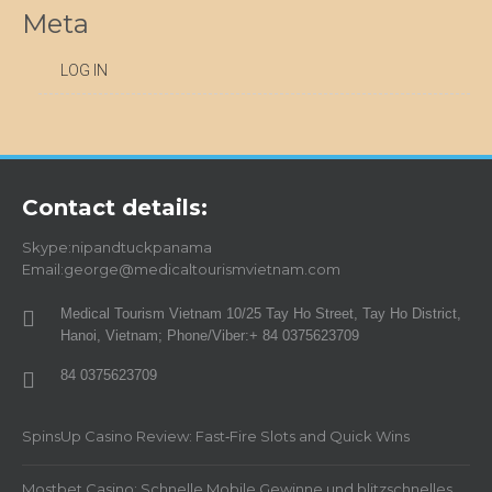
Meta
LOG IN
Contact details:
Skype:nipandtuckpanama
Email:george@medicaltourismvietnam.com
Medical Tourism Vietnam 10/25 Tay Ho Street, Tay Ho District,
Hanoi, Vietnam; Phone/Viber:+ 84 0375623709
84 0375623709
SpinsUp Casino Review: Fast‑Fire Slots and Quick Wins
Mostbet Casino: Schnelle Mobile Gewinne und blitzschnelles