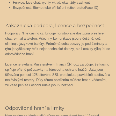
Funkce: Live chat, rychlý vklad, okamžitý cash‑out
Bezpečnost: Biometrické přihlášení (otisk prstu/Face ID)
Zákaznická podpora, licence a bezpečnost
Podpora v Nine casino cz funguje nonstop a je dostupná přes live
chat, e‑mail a telefon. Všechny komunikace jsou v češtině, což
eliminuje jazykové bariéry. Průměrná doba odezvy je pod 2 minuty a
tým je vyškolený řešit nejen technické dotazy, ale i otázky týkající se
odpovědného hraní.
Licence je vydána Ministerstvem financí ČR, což zaručuje, že kasino
splňuje přísné požadavky na férovost a ochranu hráčů. Data jsou
šifrována pomocí 128‑bitového SSL protokolu a pravidelně auditována
nezávislými testery. Díky těmto opatřením můžete hrát s vědomím,
že vaše peníze i osobní údaje jsou v bezpečí.
Odpovědné hraní a limity
Nine casino cz klade velký důraz na odpovědné hraní. V sekci