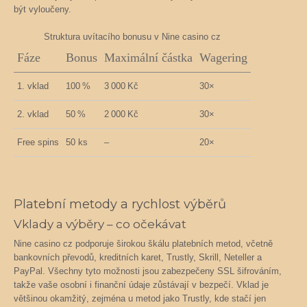
být vyloučeny.
Struktura uvítacího bonusu v Nine casino cz
Fáze
Bonus
Maximální částka
Wagering
1. vklad
100 %
3 000 Kč
30×
2. vklad
50 %
2 000 Kč
30×
Free spins
50 ks
–
20×
Platební metody a rychlost výběrů
Vklady a výběry – co očekávat
Nine casino cz podporuje širokou škálu platebních metod, včetně
bankovních převodů, kreditních karet, Trustly, Skrill, Neteller a
PayPal. Všechny tyto možnosti jsou zabezpečeny SSL šifrováním,
takže vaše osobní i finanční údaje zůstávají v bezpečí. Vklad je
většinou okamžitý, zejména u metod jako Trustly, kde stačí jen