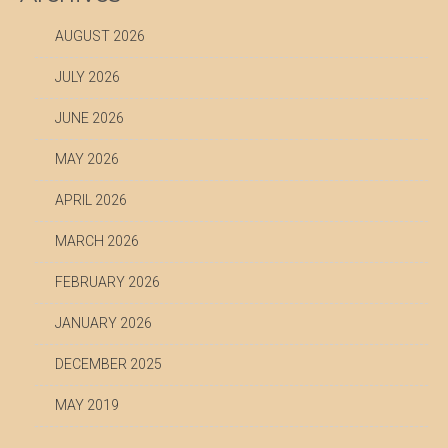
AUGUST 2026
JULY 2026
JUNE 2026
MAY 2026
APRIL 2026
MARCH 2026
FEBRUARY 2026
JANUARY 2026
DECEMBER 2025
MAY 2019