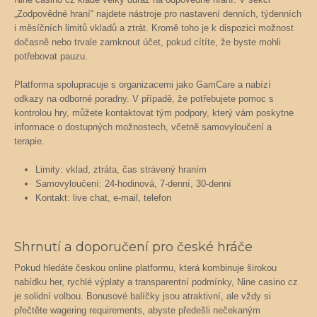
„Zodpovědné hraní“ najdete nástroje pro nastavení denních, týdenních
i měsíčních limitů vkladů a ztrát. Kromě toho je k dispozici možnost
dočasně nebo trvale zamknout účet, pokud cítíte, že byste mohli
potřebovat pauzu.
Platforma spolupracuje s organizacemi jako GamCare a nabízí
odkazy na odborné poradny. V případě, že potřebujete pomoc s
kontrolou hry, můžete kontaktovat tým podpory, který vám poskytne
informace o dostupných možnostech, včetně samovyloučení a
terapie.
Limity: vklad, ztráta, čas strávený hraním
Samovyloučení: 24‑hodinová, 7‑denní, 30‑denní
Kontakt: live chat, e‑mail, telefon
Shrnutí a doporučení pro české hráče
Pokud hledáte českou online platformu, která kombinuje širokou
nabídku her, rychlé výplaty a transparentní podmínky, Nine casino cz
je solidní volbou. Bonusové balíčky jsou atraktivní, ale vždy si
přečtěte wagering requirements, abyste předešli nečekaným