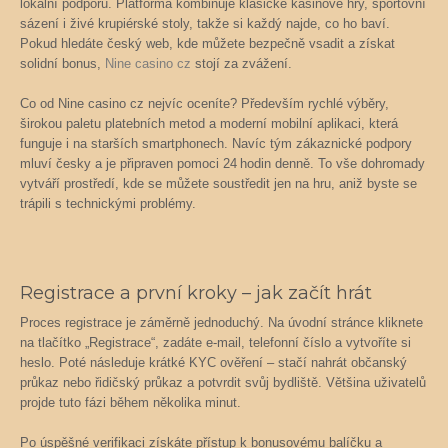
lokální podporu. Platforma kombinuje klasické kasinové hry, sportovní
sázení i živé krupiérské stoly, takže si každý najde, co ho baví.
Pokud hledáte český web, kde můžete bezpečně vsadit a získat
solidní bonus,
Nine casino cz
stojí za zvážení.
Co od Nine casino cz nejvíc oceníte? Především rychlé výběry,
širokou paletu platebních metod a moderní mobilní aplikaci, která
funguje i na starších smartphonech. Navíc tým zákaznické podpory
mluví česky a je připraven pomoci 24 hodin denně. To vše dohromady
vytváří prostředí, kde se můžete soustředit jen na hru, aniž byste se
trápili s technickými problémy.
Registrace a první kroky – jak začít hrát
Proces registrace je záměrně jednoduchý. Na úvodní stránce kliknete
na tlačítko „Registrace“, zadáte e‑mail, telefonní číslo a vytvoříte si
heslo. Poté následuje krátké KYC ověření – stačí nahrát občanský
průkaz nebo řidičský průkaz a potvrdit svůj bydliště. Většina uživatelů
projde tuto fázi během několika minut.
Po úspěšné verifikaci získáte přístup k bonusovému balíčku a