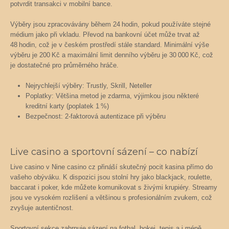
potvrdit transakci v mobilní bance.
Výběry jsou zpracovávány během 24 hodin, pokud používáte stejné
médium jako při vkladu. Převod na bankovní účet může trvat až
48 hodin, což je v českém prostředí stále standard. Minimální výše
výběru je 200 Kč a maximální limit denního výběru je 30 000 Kč, což
je dostatečné pro průměrného hráče.
Nejrychlejší výběry: Trustly, Skrill, Neteller
Poplatky: Většina metod je zdarma, výjimkou jsou některé
kreditní karty (poplatek 1 %)
Bezpečnost: 2‑faktorová autentizace při výběru
Live casino a sportovní sázení – co nabízí
Live casino v Nine casino cz přináší skutečný pocit kasina přímo do
vašeho obýváku. K dispozici jsou stolní hry jako blackjack, roulette,
baccarat i poker, kde můžete komunikovat s živými krupiéry. Streamy
jsou ve vysokém rozlišení a většinou s profesionálním zvukem, což
zvyšuje autentičnost.
Sportovní sekce zahrnuje sázení na fotbal, hokej, tenis a i méně