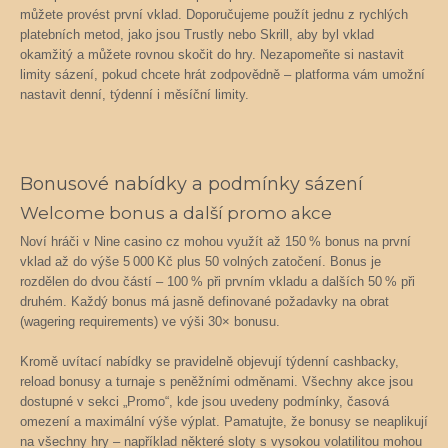
můžete provést první vklad. Doporučujeme použít jednu z rychlých
platebních metod, jako jsou Trustly nebo Skrill, aby byl vklad
okamžitý a můžete rovnou skočit do hry. Nezapomeňte si nastavit
limity sázení, pokud chcete hrát zodpovědně – platforma vám umožní
nastavit denní, týdenní i měsíční limity.
Bonusové nabídky a podmínky sázení
Welcome bonus a další promo akce
Noví hráči v Nine casino cz mohou využít až 150 % bonus na první
vklad až do výše 5 000 Kč plus 50 volných zatočení. Bonus je
rozdělen do dvou částí – 100 % při prvním vkladu a dalších 50 % při
druhém. Každý bonus má jasně definované požadavky na obrat
(wagering requirements) ve výši 30× bonusu.
Kromě uvítací nabídky se pravidelně objevují týdenní cashbacky,
reload bonusy a turnaje s peněžními odměnami. Všechny akce jsou
dostupné v sekci „Promo“, kde jsou uvedeny podmínky, časová
omezení a maximální výše výplat. Pamatujte, že bonusy se neaplikují
na všechny hry – například některé sloty s vysokou volatilitou mohou