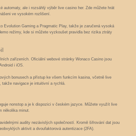
 automaty, ale i rozsáhlý výběr live casino her. Zde můžete hrát
enášeni ve vysokém rozlišení.
ko Evolution Gaming a Pragmatic Play, takže je zaručená vysoká
 demo režimy, kde si můžete vyzkoušet pravidla bez rizika ztráty
il
ilních zařízeních. Oficiální webové stránky Wonaco Casino jsou
Android i iOS.
nových bonusech a přístup ke všem funkcím kasina, včetně live
takže navigace je intuitivní a rychlá.
uje nonstop a je k dispozici v českém jazyce. Můžete využít live
m několika minut.
avidelnými audity nezávislých společností. Kromě šifrování dat jsou
eobvyklých aktivit a dvoufaktorová autentizace (2FA).