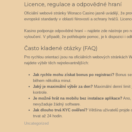
Licence, regulace a odpovědné hraní
Oficiální webové stránky Wonaco Casino jasně uvádějí, že pro
evropské standardy v oblasti férovosti a ochrany hráčů. Licence
Kasino podporuje odpovědné hraní – najdete zde nástroje pro
vyloučení. V případě, že potřebujete pomoc, je k dispozici i 
Často kladené otázky (FAQ)
Pro rychlou orientaci jsou na oficiálních webových stránkách 
najdete výběr těch nejrelevantnějších:
Jak rychle mohu získat bonus po registraci?
Bonus se a
během několika minut.
Jaký je maximální výběr za den?
Maximální denní limit 
kontrole.
Je možné hrát na mobilu bez instalace aplikace?
Ano, 
nevyžaduje žádný software.
Jak dlouho trvá KYC ověření?
Většina uživatelů projde
trvat až 24 hodin.
Uncategorized