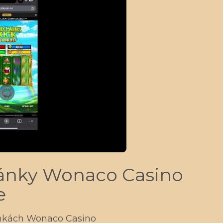
tránky Wonaco Casino
e
ránkách Wonaco Casino