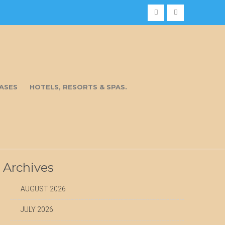
EASES
HOTELS, RESORTS & SPAS.
Archives
AUGUST 2026
JULY 2026