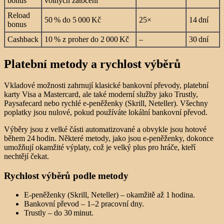
bonus
volných zatočení
Reload
50 % do 5 000 Kč
25×
14 dní
bonus
Cashback
10 % z proher do 2 000 Kč
–
30 dní
Platební metody a rychlost výběrů
Vkladové možnosti zahrnují klasické bankovní převody, platební
karty Visa a Mastercard, ale také moderní služby jako Trustly,
Paysafecard nebo rychlé e‑peněženky (Skrill, Neteller). Všechny
poplatky jsou nulové, pokud používáte lokální bankovní převod.
Výběry jsou z velké části automatizované a obvykle jsou hotové
během 24 hodin. Některé metody, jako jsou e‑peněženky, dokonce
umožňují okamžité výplaty, což je velký plus pro hráče, kteří
nechtějí čekat.
Rychlost výběrů podle metody
E‑peněženky (Skrill, Neteller) – okamžitě až 1 hodina.
Bankovní převod – 1–2 pracovní dny.
Trustly – do 30 minut.