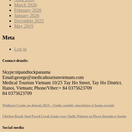
March 2026
February 2026
January 2026
December 2025
May 2019
Meta
Log in
Contact details:
Skype:nipandtuckpanama
Email:george@medicaltourismvietnam.com
Medical Tourism Vietnam 10/25 Tay Ho Street, Tay Ho District,
Hanoi, Vietnam; Phone/Viber:+ 84 0375623709
84 0375623709
Winbeast Casino no deposit 2024 – Guide complet, inscription et bonus gratuit
Chicken Road: Snel‑Paced Crash Game voor Snelle Winsten en Hoog‑Intensieve Sessies
Social media