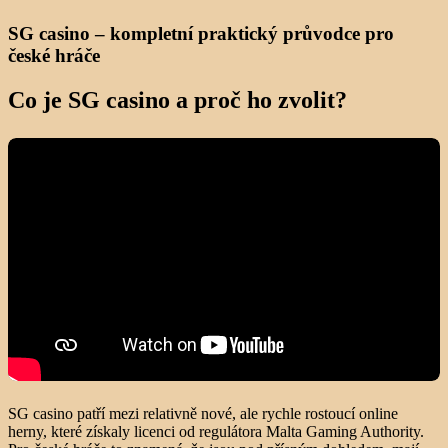
SG casino – kompletní praktický průvodce pro
české hráče
Co je SG casino a proč ho zvolit?
SG casino patří mezi relativně nové, ale rychle rostoucí online
herny, které získaly licenci od regulátora Malta Gaming Authority.