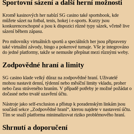
Sportovní sázení a další herní možnosti
Kromě kasinových her nabízí SG casino také sportsbook, kde
můžete sázet na fotbal, tenis, hokej i e‑sports. Kurzy jsou
konkurenceschopné a jsou k dispozici různé typy sázek, včetně live
sázení během zápasu.
Pro milovníky virtuálních sportů a speciálních her jsou připraveny
také virtuální závody, bingo a pokerové turnaje. Vše je integrováno
do jedné platformy, takže se nemusíte přepínat mezi různými weby.
Zodpovědné hraní a limity
SG casino klade velký důraz na zodpovědné hraní. Uživatelé
mohou nastavit denní, týdenní nebo měsíční limity vkladu, proher
nebo času stráveného hraním. V případě potřeby je možné požádat o
dočasné nebo trvalé uzavření účtu.
Nástroje jako self‑exclusion a přístup k poradenským linkám jsou
součástí sekce „Zodpovědné hraní“, kterou najdete v nastavení účtu.
Tím se snaží platforma minimalizovat riziko problémového hraní.
Shrnutí a doporučení