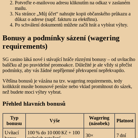
Potvrďte e‑mailovou adresu kliknutím na odkaz v zaslaném
mailu.
Na stránce „Můj účet“ nahrajte kopii občanského průkazu a
důkaz o adrese (např. fakturu za elektřinu).
Po schválení dokumentů můžete začít hrát a vybírat výhry.
Bonusy a podmínky sázení (wagering
requirements)
SG casino láká nové i stávající hráče různými bonusy – od uvítacího
balíčku až po pravidelné promoakce. Důležité je ale vždy si přečíst
podmínky, aby vás žádné nepříjemné překvapení nepřekvapilo.
Většina bonusů je vázána na tzv. wagering requirements, tedy
kolikkrát musíte bonusové peníze nebo vklad promítnout do sázek,
než budete moci výhry vybrat.
Přehled hlavních bonusů
Typ
Wagering
Výše
Platnost
bonusu
(násobek)
Uvítací
100 % do 10 000 Kč + 100
30×
7 dní