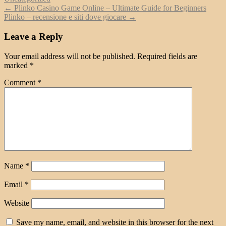
Post
←
Plinko Casino Game Online – Ultimate Guide for Beginners
Plinko – recensione e siti dove giocare
→
navigation
Leave a Reply
Your email address will not be published.
Required fields are
marked
*
Comment
*
Name
*
Email
*
Website
Save my name, email, and website in this browser for the next