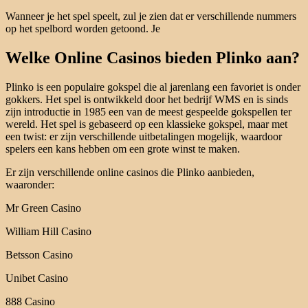
Wanneer je het spel speelt, zul je zien dat er verschillende nummers
op het spelbord worden getoond. Je
Welke Online Casinos bieden Plinko aan?
Plinko is een populaire gokspel die al jarenlang een favoriet is onder
gokkers. Het spel is ontwikkeld door het bedrijf WMS en is sinds
zijn introductie in 1985 een van de meest gespeelde gokspellen ter
wereld. Het spel is gebaseerd op een klassieke gokspel, maar met
een twist: er zijn verschillende uitbetalingen mogelijk, waardoor
spelers een kans hebben om een grote winst te maken.
Er zijn verschillende online casinos die Plinko aanbieden,
waaronder:
Mr Green Casino
William Hill Casino
Betsson Casino
Unibet Casino
888 Casino