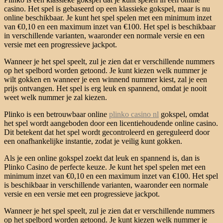
casino. Het spel is gebaseerd op een klassieke gokspel, maar is nu
online beschikbaar. Je kunt het spel spelen met een minimum inzet
van €0,10 en een maximum inzet van €100. Het spel is beschikbaar
in verschillende varianten, waaronder een normale versie en een
versie met een progressieve jackpot.
Wanneer je het spel speelt, zul je zien dat er verschillende nummers
op het spelbord worden getoond. Je kunt kiezen welk nummer je
wilt gokken en wanneer je een winnend nummer kiest, zal je een
prijs ontvangen. Het spel is erg leuk en spannend, omdat je nooit
weet welk nummer je zal kiezen.
Plinko is een betrouwbaar online
plinko casino nl
gokspel, omdat
het spel wordt aangeboden door een licentiehoudende online casino.
Dit betekent dat het spel wordt gecontroleerd en gereguleerd door
een onafhankelijke instantie, zodat je veilig kunt gokken.
Als je een online gokspel zoekt dat leuk en spannend is, dan is
Plinko Casino de perfecte keuze. Je kunt het spel spelen met een
minimum inzet van €0,10 en een maximum inzet van €100. Het spel
is beschikbaar in verschillende varianten, waaronder een normale
versie en een versie met een progressieve jackpot.
Wanneer je het spel speelt, zul je zien dat er verschillende nummers
op het spelbord worden getoond. Je kunt kiezen welk nummer je