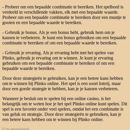
- Probeer om een bepaalde combinatie te bereiken. Het spelbord is
verdeeld in verschillende vakken, elk met een bepaalde waarde.
Probeer om een bepaalde combinatie te bereiken door een muntje te
gooien en een bepaalde waarde te bereiken.
- Gebruik je bonus. Als je een bonus hebt, gebruik hem om je
kansen te verbeteren. Je kunt een bonus gebruiken om een bepaalde
combinatie te bereiken of om een bepaalde waarde te bereiken.
- Gebruik je ervaring. Als je ervaring hebt met het spelen van
Plinko, gebruik je ervaring om te winnen. Je kunt je ervaring
gebruiken om een bepaalde combinatie te bereiken of om een
bepaalde waarde te bereiken.
Door deze strategieën te gebruiken, kan je een betere kans hebben
om te winnen bij Plinko online. Het spel is een soort loterij, maar
door een goede strategie te hebben, kan je je kansen verbeteren.
Wanneer je besluit om te spelen bij een online casino, is het
belangrijk om te weten hoe je het spel Plinko online kunt spelen. Dit
spel is een favoriet onder veel spelers, omdat het een combinatie is
van geluk en strategie. Door deze strategieën te gebruiken, kan je
een betere kans hebben om te winnen bij Plinko online.
Uncategorized