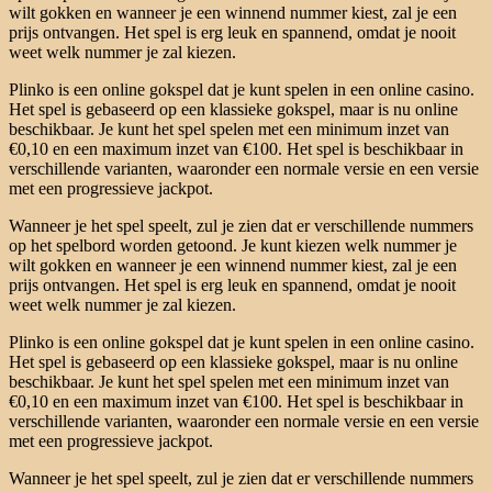
wilt gokken en wanneer je een winnend nummer kiest, zal je een
prijs ontvangen. Het spel is erg leuk en spannend, omdat je nooit
weet welk nummer je zal kiezen.
Plinko is een online gokspel dat je kunt spelen in een online casino.
Het spel is gebaseerd op een klassieke gokspel, maar is nu online
beschikbaar. Je kunt het spel spelen met een minimum inzet van
€0,10 en een maximum inzet van €100. Het spel is beschikbaar in
verschillende varianten, waaronder een normale versie en een versie
met een progressieve jackpot.
Wanneer je het spel speelt, zul je zien dat er verschillende nummers
op het spelbord worden getoond. Je kunt kiezen welk nummer je
wilt gokken en wanneer je een winnend nummer kiest, zal je een
prijs ontvangen. Het spel is erg leuk en spannend, omdat je nooit
weet welk nummer je zal kiezen.
Plinko is een online gokspel dat je kunt spelen in een online casino.
Het spel is gebaseerd op een klassieke gokspel, maar is nu online
beschikbaar. Je kunt het spel spelen met een minimum inzet van
€0,10 en een maximum inzet van €100. Het spel is beschikbaar in
verschillende varianten, waaronder een normale versie en een versie
met een progressieve jackpot.
Wanneer je het spel speelt, zul je zien dat er verschillende nummers