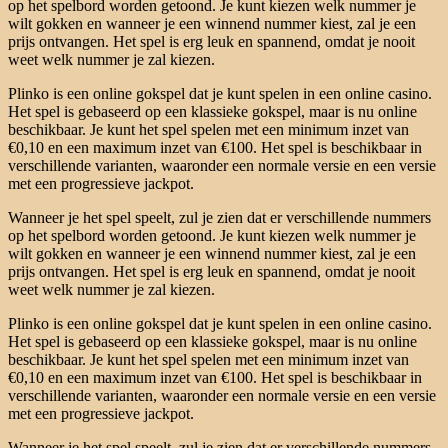
op het spelbord worden getoond. Je kunt kiezen welk nummer je
wilt gokken en wanneer je een winnend nummer kiest, zal je een
prijs ontvangen. Het spel is erg leuk en spannend, omdat je nooit
weet welk nummer je zal kiezen.
Plinko is een online gokspel dat je kunt spelen in een online casino.
Het spel is gebaseerd op een klassieke gokspel, maar is nu online
beschikbaar. Je kunt het spel spelen met een minimum inzet van
€0,10 en een maximum inzet van €100. Het spel is beschikbaar in
verschillende varianten, waaronder een normale versie en een versie
met een progressieve jackpot.
Wanneer je het spel speelt, zul je zien dat er verschillende nummers
op het spelbord worden getoond. Je kunt kiezen welk nummer je
wilt gokken en wanneer je een winnend nummer kiest, zal je een
prijs ontvangen. Het spel is erg leuk en spannend, omdat je nooit
weet welk nummer je zal kiezen.
Plinko is een online gokspel dat je kunt spelen in een online casino.
Het spel is gebaseerd op een klassieke gokspel, maar is nu online
beschikbaar. Je kunt het spel spelen met een minimum inzet van
€0,10 en een maximum inzet van €100. Het spel is beschikbaar in
verschillende varianten, waaronder een normale versie en een versie
met een progressieve jackpot.
Wanneer je het spel speelt, zul je zien dat er verschillende nummers