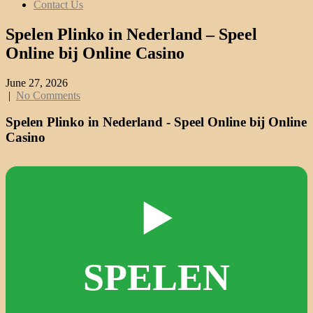
Contact Us
Spelen Plinko in Nederland – Speel
Online bij Online Casino
June 27, 2026
|
No Comments
Spelen Plinko in Nederland - Speel Online bij Online
Casino
▶️
SPELEN