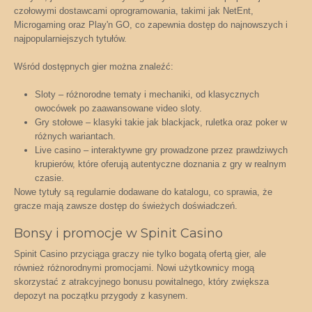
czołowymi dostawcami oprogramowania, takimi jak NetEnt,
Microgaming oraz Play'n GO, co zapewnia dostęp do najnowszych i
najpopularniejszych tytułów.
Wśród dostępnych gier można znaleźć:
Sloty – różnorodne tematy i mechaniki, od klasycznych
owocówek po zaawansowane video sloty.
Gry stołowe – klasyki takie jak blackjack, ruletka oraz poker w
różnych wariantach.
Live casino – interaktywne gry prowadzone przez prawdziwych
krupierów, które oferują autentyczne doznania z gry w realnym
czasie.
Nowe tytuły są regularnie dodawane do katalogu, co sprawia, że
gracze mają zawsze dostęp do świeżych doświadczeń.
Bonsy i promocje w Spinit Casino
Spinit Casino przyciąga graczy nie tylko bogatą ofertą gier, ale
również różnorodnymi promocjami. Nowi użytkownicy mogą
skorzystać z atrakcyjnego bonusu powitalnego, który zwiększa
depozyt na początku przygody z kasynem.