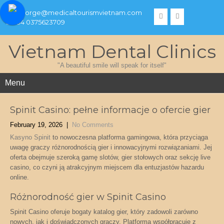
george@medicaltourismvietnam.com
84 0375623709
Vietnam Dental Clinics
"A beautiful smile will speak for itself"
Menu
Spinit Casino: pełne informacje o ofercie gier
February 19, 2026
|
No Comments
Kasyno Spinit
to nowoczesna platforma gamingowa, która przyciąga
uwagę graczy różnorodnością gier i innowacyjnymi rozwiązaniami. Jej
oferta obejmuje szeroką gamę slotów, gier stołowych oraz sekcję live
casino, co czyni ją atrakcyjnym miejscem dla entuzjastów hazardu
online.
Różnorodność gier w Spinit Casino
Spinit Casino oferuje bogaty katalog gier, który zadowoli zarówno
nowych, jak i doświadczonych graczy. Platforma współpracuje z