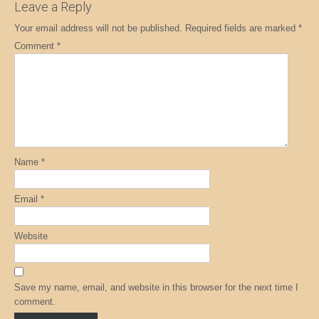
Leave a Reply
Your email address will not be published.
Required fields are marked
*
Comment
*
Name
*
Email
*
Website
Save my name, email, and website in this browser for the next time I
comment.