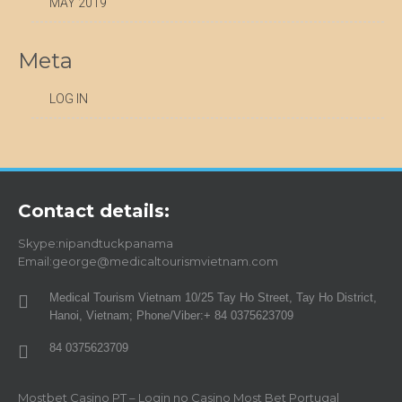
MAY 2019
Meta
LOG IN
Contact details:
Skype:nipandtuckpanama
Email:george@medicaltourismvietnam.com
Medical Tourism Vietnam 10/25 Tay Ho Street, Tay Ho District,
Hanoi, Vietnam; Phone/Viber:+ 84 0375623709
84 0375623709
Mostbet Casino PT – Login no Casino Most Bet Portugal