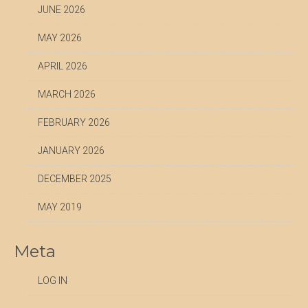
JUNE 2026
MAY 2026
APRIL 2026
MARCH 2026
FEBRUARY 2026
JANUARY 2026
DECEMBER 2025
MAY 2019
Meta
LOG IN