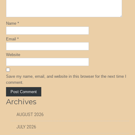
Name
*
Email
*
Website
Save my name, email, and website in this browser for the next time I
comment.
Archives
AUGUST 2026
JULY 2026