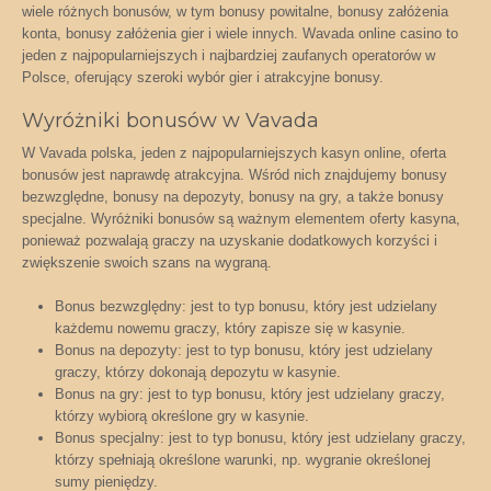
wiele różnych bonusów, w tym bonusy powitalne, bonusy załóżenia
konta, bonusy załóżenia gier i wiele innych. Wavada online casino to
jeden z najpopularniejszych i najbardziej zaufanych operatorów w
Polsce, oferujący szeroki wybór gier i atrakcyjne bonusy.
Wyróżniki bonusów w Vavada
W Vavada polska, jeden z najpopularniejszych kasyn online, oferta
bonusów jest naprawdę atrakcyjna. Wśród nich znajdujemy bonusy
bezwzględne, bonusy na depozyty, bonusy na gry, a także bonusy
specjalne. Wyróżniki bonusów są ważnym elementem oferty kasyna,
ponieważ pozwalają graczy na uzyskanie dodatkowych korzyści i
zwiększenie swoich szans na wygraną.
Bonus bezwzględny: jest to typ bonusu, który jest udzielany
każdemu nowemu graczy, który zapisze się w kasynie.
Bonus na depozyty: jest to typ bonusu, który jest udzielany
graczy, którzy dokonają depozytu w kasynie.
Bonus na gry: jest to typ bonusu, który jest udzielany graczy,
którzy wybiorą określone gry w kasynie.
Bonus specjalny: jest to typ bonusu, który jest udzielany graczy,
którzy spełniają określone warunki, np. wygranie określonej
sumy pieniędzy.