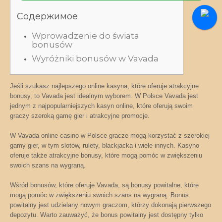
Содержимое
Wprowadzenie do świata
bonusów
Wyróżniki bonusów w Vavada
Jeśli szukasz najlepszego online kasyna, które oferuje atrakcyjne
bonusy, to Vavada jest idealnym wyborem. W Polsce Vavada jest
jednym z najpopularniejszych kasyn online, które oferują swoim
graczy szeroką gamę gier i atrakcyjne promocje.
W Vavada online casino w Polsce gracze mogą korzystać z szerokiej
gamy gier, w tym slotów, rulety, blackjacka i wiele innych. Kasyno
oferuje także atrakcyjne bonusy, które mogą pomóc w zwiększeniu
swoich szans na wygraną.
Wśród bonusów, które oferuje Vavada, są bonusy powitalne, które
mogą pomóc w zwiększeniu swoich szans na wygraną. Bonus
powitalny jest udzielany nowym graczom, którzy dokonają pierwszego
depozytu. Warto zauważyć, że bonus powitalny jest dostępny tylko