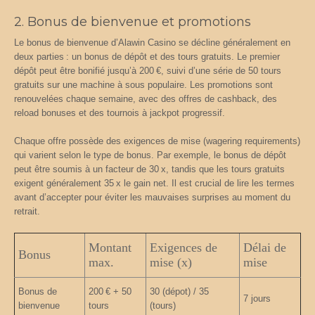
2. Bonus de bienvenue et promotions
Le bonus de bienvenue d’Alawin Casino se décline généralement en
deux parties : un bonus de dépôt et des tours gratuits. Le premier
dépôt peut être bonifié jusqu’à 200 €, suivi d’une série de 50 tours
gratuits sur une machine à sous populaire. Les promotions sont
renouvelées chaque semaine, avec des offres de cashback, des
reload bonuses et des tournois à jackpot progressif.
Chaque offre possède des exigences de mise (wagering requirements)
qui varient selon le type de bonus. Par exemple, le bonus de dépôt
peut être soumis à un facteur de 30 x, tandis que les tours gratuits
exigent généralement 35 x le gain net. Il est crucial de lire les termes
avant d’accepter pour éviter les mauvaises surprises au moment du
retrait.
Montant
Exigences de
Délai de
Bonus
max.
mise (x)
mise
Bonus de
200 € + 50
30 (dépot) / 35
7 jours
bienvenue
tours
(tours)