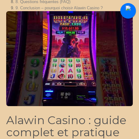
8. Questions fréquentes (FAQ)
9. Conclusion – pourquoi choisir Alawin Casino ?
Alawin Casino : guide
complet et pratique