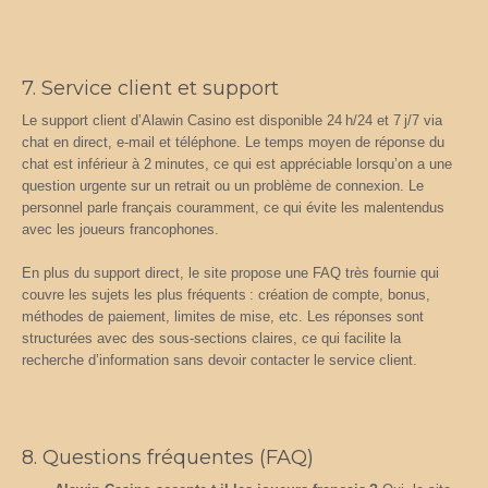
7. Service client et support
Le support client d’Alawin Casino est disponible 24 h/24 et 7 j/7 via
chat en direct, e‑mail et téléphone. Le temps moyen de réponse du
chat est inférieur à 2 minutes, ce qui est appréciable lorsqu’on a une
question urgente sur un retrait ou un problème de connexion. Le
personnel parle français couramment, ce qui évite les malentendus
avec les joueurs francophones.
En plus du support direct, le site propose une FAQ très fournie qui
couvre les sujets les plus fréquents : création de compte, bonus,
méthodes de paiement, limites de mise, etc. Les réponses sont
structurées avec des sous‑sections claires, ce qui facilite la
recherche d’information sans devoir contacter le service client.
8. Questions fréquentes (FAQ)