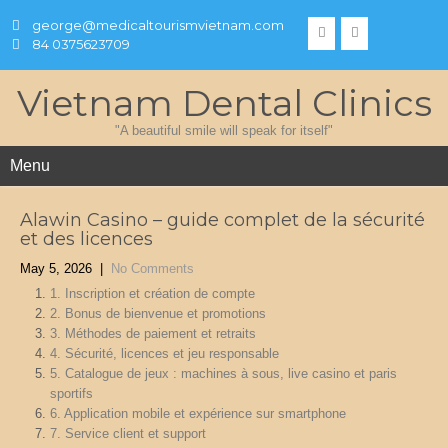
george@medicaltourismvietnam.com
84 0375623709
Vietnam Dental Clinics
"A beautiful smile will speak for itself"
Menu
Alawin Casino – guide complet de la sécurité
et des licences
May 5, 2026
|
No Comments
1. Inscription et création de compte
2. Bonus de bienvenue et promotions
3. Méthodes de paiement et retraits
4. Sécurité, licences et jeu responsable
5. Catalogue de jeux : machines à sous, live casino et paris
sportifs
6. Application mobile et expérience sur smartphone
7. Service client et support