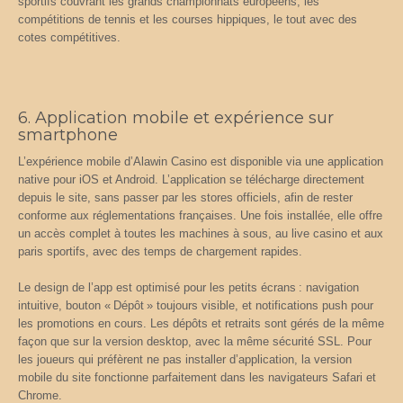
sportifs couvrant les grands championnats européens, les
compétitions de tennis et les courses hippiques, le tout avec des
cotes compétitives.
6. Application mobile et expérience sur
smartphone
L’expérience mobile d’Alawin Casino est disponible via une application
native pour iOS et Android. L’application se télécharge directement
depuis le site, sans passer par les stores officiels, afin de rester
conforme aux réglementations françaises. Une fois installée, elle offre
un accès complet à toutes les machines à sous, au live casino et aux
paris sportifs, avec des temps de chargement rapides.
Le design de l’app est optimisé pour les petits écrans : navigation
intuitive, bouton « Dépôt » toujours visible, et notifications push pour
les promotions en cours. Les dépôts et retraits sont gérés de la même
façon que sur la version desktop, avec la même sécurité SSL. Pour
les joueurs qui préfèrent ne pas installer d’application, la version
mobile du site fonctionne parfaitement dans les navigateurs Safari et
Chrome.