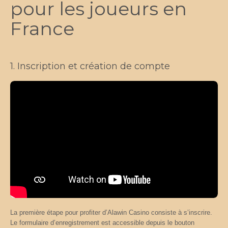
pour les joueurs en
France
1. Inscription et création de compte
La première étape pour profiter d’Alawin Casino consiste à s’inscrire.
Le formulaire d’enregistrement est accessible depuis le bouton