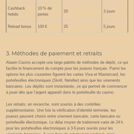
Cashback
10 % de
20
3 jours
hebdo
pertes
Reload bonus
100 €
25
5 jours
3. Méthodes de paiement et retraits
Alawin Casino accepte une large palette de méthodes de dépôt, ce qui
facilite le financement du compte pour les joueurs français. Parmi les
options les plus courantes figurent les cartes Visa et Mastercard, les
portefeuilles électroniques (Skrill, Neteller) ainsi que les virements
bancaires. Les dépôts sont instantanés, ce qui permet de commencer
à jouer dès que l’argent apparaît dans le portefeuille du casino.
Les retraits, en revanche, sont soumis à des contrôles
supplémentaires. Une fois la vérification d’identité terminée, les
joueurs peuvent choisir entre virement bancaire, carte bancaire ou
portefeuille électronique. Le délai moyen de traitement varie de 24 h
pour les portefeuilles électroniques à 3‑5 jours ouvrés pour les