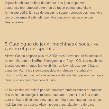
depuis le tableau de bord du compte. Les joueurs peuvent
s’auto‑exclure temporairement ou de façon permanente via le
formulaire dédié. En cas de besoin, le support propose des liens vers
des organismes d’aide tels que l’Association Française de Jeu
Responsable.
5. Catalogue de jeux : machines à sous, live
casino et paris sportifs
Alawin Casino propose plus de 2 000 titres provenant de fournisseurs
renommés comme NetEnt, Microgaming et Play’n GO. Les machines
à sous couvrent toutes les volatilités, du low‑risk aux jeux à haute
variance. Parmi les incontournables, on retrouve « Starburst »,
« Gonzo’s Quest » et la toute récente « Buffalo Stampede », qui figure
dans la vidéo promotionnelle du site.
Le live casino est animé par des croupiers professionnels et propose
des tables de blackjack, roulette, baccarat et poker. Les flux vidéo
sont en haute définition, avec un chat intégré pour interagir en temps
réel. En plus du casino, Alawin propose une plateforme de paris