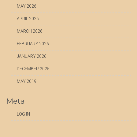
MAY 2026
APRIL 2026
MARCH 2026
FEBRUARY 2026
JANUARY 2026
DECEMBER 2025
MAY 2019
Meta
LOG IN