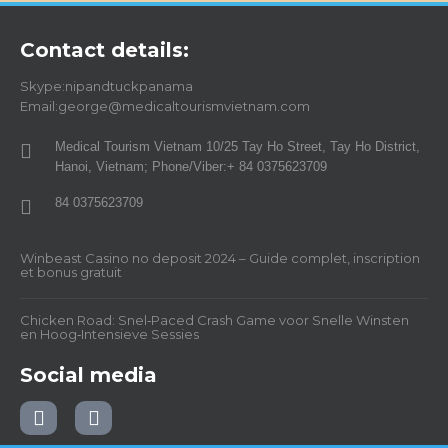
Contact details:
Skype:nipandtuckpanama
Email:george@medicaltourismvietnam.com
Medical Tourism Vietnam 10/25 Tay Ho Street, Tay Ho District,
Hanoi, Vietnam; Phone/Viber:+ 84 0375623709
84 0375623709
Winbeast Casino no deposit 2024 – Guide complet, inscription
et bonus gratuit
Chicken Road: Snel‑Paced Crash Game voor Snelle Winsten
en Hoog‑Intensieve Sessies
Social media