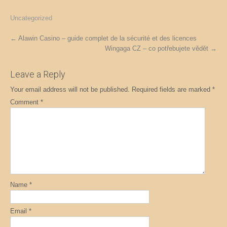
Uncategorized
Post
←
Alawin Casino – guide complet de la sécurité et des licences
Wingaga CZ – co potřebujete vědět
→
navigation
Leave a Reply
Your email address will not be published.
Required fields are marked
*
Comment
*
Name
*
Email
*