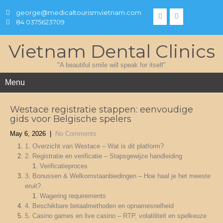
george@medicaltourismvietnam.com
84 0375623709
Vietnam Dental Clinics
"A beautiful smile will speak for itself"
Menu
Westace registratie stappen: eenvoudige
gids voor Belgische spelers
May 6, 2026
|
No Comments
1. Overzicht van Westace – Wat is dit platform?
2. Registratie en verificatie – Stapsgewijze handleiding
Verificatieproces
3. Bonussen & Welkomstaanbiedingen – Hoe haal je het meeste
eruit?
Wagering requirements
4. Beschikbare betaalmethoden en opnamesnelheid
5. Casino games en live casino – RTP, volatiliteit en spelkeuze