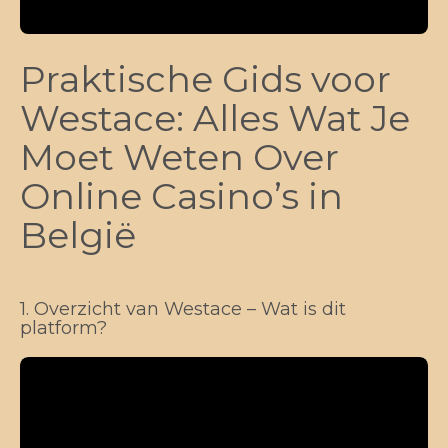
Praktische Gids voor
Westace: Alles Wat Je
Moet Weten Over
Online Casino’s in
België
1. Overzicht van Westace – Wat is dit
platform?