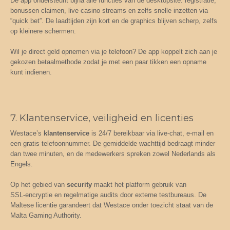
De app ondersteunt bijna alle functies van de desktopsite: registratie,
bonussen claimen, live casino streams en zelfs snelle inzetten via
“quick bet”. De laadtijden zijn kort en de graphics blijven scherp, zelfs
op kleinere schermen.
Wil je direct geld opnemen via je telefoon? De app koppelt zich aan je
gekozen betaalmethode zodat je met een paar tikken een opname
kunt indienen.
7. Klantenservice, veiligheid en licenties
Westace’s
klantenservice
is 24/7 bereikbaar via live‑chat, e‑mail en
een gratis telefoonnummer. De gemiddelde wachttijd bedraagt minder
dan twee minuten, en de medewerkers spreken zowel Nederlands als
Engels.
Op het gebied van
security
maakt het platform gebruik van
SSL‑encryptie en regelmatige audits door externe testbureaus. De
Maltese licentie garandeert dat Westace onder toezicht staat van de
Malta Gaming Authority.