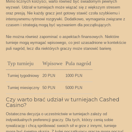
Mimo licznych korzyści, warto również być świadomym pewnych
wyzwań. Udział w turniejach może wiązać się z większym stresem
oraz presją. Nie każdy gracz jest gotowy stawić czoła szybkiemu i
intensywnemu rytmowi rozgrywki. Dodatkowo, wymagania związane z
czasem i strategią mogą być wyzwaniem dla początkujących.
Nie można również zapominać o aspektach finansowych. Niektóre
turnieje mogą wymagać wpisowego, co jest uzasadnione w kontekście
puli nagród, lecz dla niektórych graczy może stanowić barierę.
Typ turnieju
Wpisowe
Pula nagród
Turniej tygodniowy
20 PLN
1000 PLN
Turniej miesięczny
50 PLN
5000 PLN
Czy warto brać udział w turniejach Cashed
Casino?
Ostateczna decyzja o uczestnictwie w turniejach zależy od
indywidualnych preferencji graczy. Dla tych, którzy cenią sobie
rywalizację i chcą spróbować swoich sił w grze z innymi, turnieje
mogą być świetną okazją. Z kolei początkujący gracze mogą poczuć