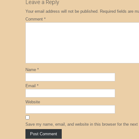
Leave a Reply
Your email address will not be published.
Required fields are 
Comment
*
Name
*
Email
*
Website
Save my name, email, and website in this browser for the next