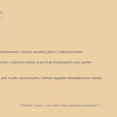
tu
cencjonowana i stosuje wysokiej jakości zabezpieczenia.
tać z różnych metod, w tym kart kredytowych oraz portfeli
 jest w pełni responsywna i oferuje wygodne doświadczenia również
Cashed Casino: czy warto brać udział w turniejach?
→