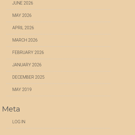
JUNE 2026
MAY 2026
APRIL 2026
MARCH 2026
FEBRUARY 2026
JANUARY 2026
DECEMBER 2025
MAY 2019
Meta
LOG IN