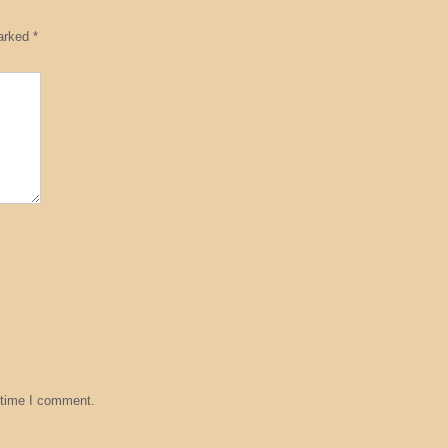
marked
*
 time I comment.