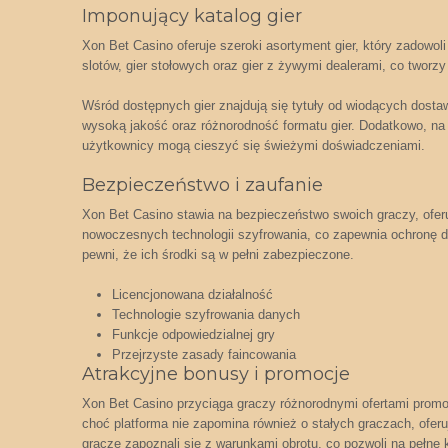
Imponujący katalog gier
Xon Bet Casino oferuje szeroki asortyment gier, który zadowo
slotów, gier stołowych oraz gier z żywymi dealerami, co tworzy
Wśród dostępnych gier znajdują się tytuły od wiodących dosta
wysoką jakość oraz różnorodność formatu gier. Dodatkowo, na p
użytkownicy mogą cieszyć się świeżymi doświadczeniami.
Bezpieczeństwo i zaufanie
Xon Bet Casino stawia na bezpieczeństwo swoich graczy, oferu
nowoczesnych technologii szyfrowania, co zapewnia ochronę 
pewni, że ich środki są w pełni zabezpieczone.
Licencjonowana działalność
Technologie szyfrowania danych
Funkcje odpowiedzialnej gry
Przejrzyste zasady faincowania
Atrakcyjne bonusy i promocje
Xon Bet Casino przyciąga graczy różnorodnymi ofertami promo
choć platforma nie zapomina również o stałych graczach, oferu
gracze zapoznali się z warunkami obrotu, co pozwoli na pełne 