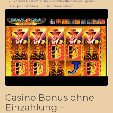
Sicherheit, Lizenzierung & verantwortungsvolles Spielen
Tipps für Anfänger: Bonus optimal nutzen
Casino Bonus ohne
Einzahlung –