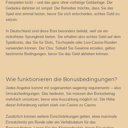
Freispielen lockt – und das ganz ohne vorherige Geldanlage. Der
Gedanke dahinter ist simpel: Der Betreiber möchte, dass Sie das
Spiel erst einmal testen, bevor Sie sich entscheiden, echtes Geld zu
setzen.
In Deutschland sind diese Boni besonders beliebt, weil sie ein
risikofreies Sprungbrett bieten. Sie erhalten also echtes Geld auf dem
Spielkonto, das Sie für Slots, Tischspiele oder Live‑Casino‑Runden
verwenden können. Der Clou: Sobald Sie Gewinne erzielen, gelten
bestimmte Bedingungen, bevor Sie das Geld abheben können.
Wie funktionieren die Bonusbedingungen?
Jedes Angebot kommt mit sogenannten
wagering requirements
– also
Umsatzbedingungen. Das bedeutet, Sie müssen den Bonusbetrag
mehrfach umsetzen, bevor eine Auszahlung möglich ist. Die Höhe
dieser Anforderung variiert stark von Casino zu Casino.
Zusätzlich können weitere Einschränkungen gelten, etwa maximale
Einsatzlimits pro Runde oder ein Verfallsdatum für das
Bonusguthaben. Lesen Sie das Kleingedruckte, bevor Sie starten –