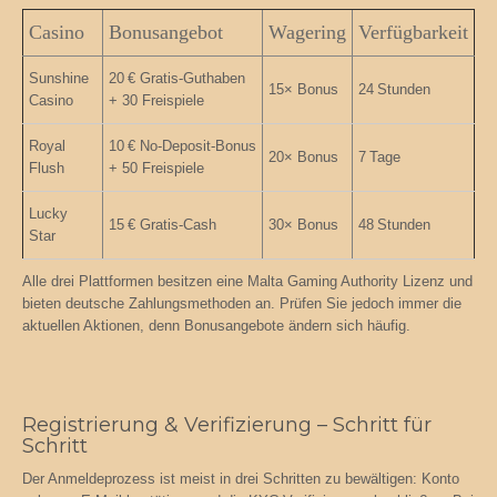
Casino
Bonusangebot
Wagering
Verfügbarkeit
Sunshine
20 € Gratis‑Guthaben
15× Bonus
24 Stunden
Casino
+ 30 Freispiele
Royal
10 € No‑Deposit‑Bonus
20× Bonus
7 Tage
Flush
+ 50 Freispiele
Lucky
15 € Gratis‑Cash
30× Bonus
48 Stunden
Star
Alle drei Plattformen besitzen eine Malta Gaming Authority Lizenz und
bieten deutsche Zahlungsmethoden an. Prüfen Sie jedoch immer die
aktuellen Aktionen, denn Bonusangebote ändern sich häufig.
Registrierung & Verifizierung – Schritt für
Schritt
Der Anmeldeprozess ist meist in drei Schritten zu bewältigen: Konto