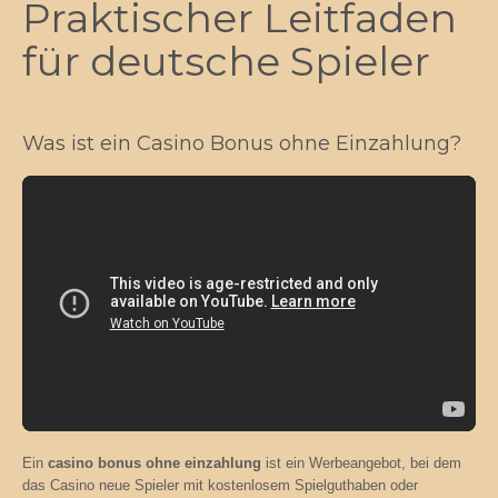
Praktischer Leitfaden
für deutsche Spieler
Was ist ein Casino Bonus ohne Einzahlung?
Ein
casino bonus ohne einzahlung
ist ein Werbeangebot, bei dem
das Casino neue Spieler mit kostenlosem Spielguthaben oder