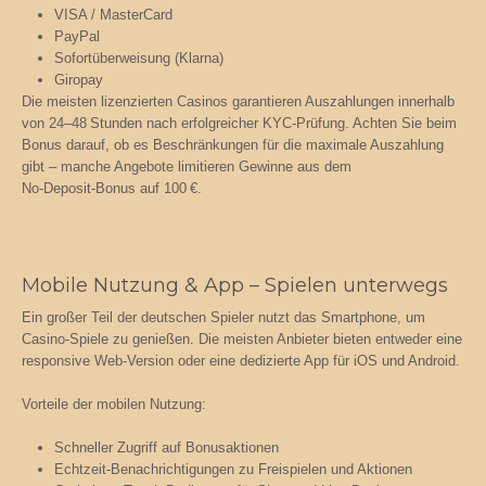
VISA / MasterCard
PayPal
Sofortüberweisung (Klarna)
Giropay
Die meisten lizenzierten Casinos garantieren Auszahlungen innerhalb
von 24–48 Stunden nach erfolgreicher KYC‑Prüfung. Achten Sie beim
Bonus darauf, ob es Beschränkungen für die maximale Auszahlung
gibt – manche Angebote limitieren Gewinne aus dem
No‑Deposit‑Bonus auf 100 €.
Mobile Nutzung & App – Spielen unterwegs
Ein großer Teil der deutschen Spieler nutzt das Smartphone, um
Casino‑Spiele zu genießen. Die meisten Anbieter bieten entweder eine
responsive Web‑Version oder eine dedizierte App für iOS und Android.
Vorteile der mobilen Nutzung:
Schneller Zugriff auf Bonusaktionen
Echtzeit‑Benachrichtigungen zu Freispielen und Aktionen