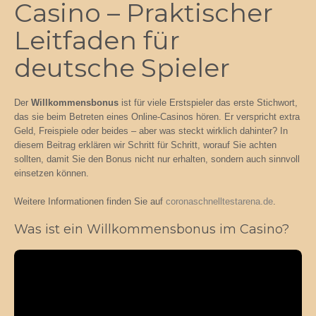
Casino – Praktischer
Leitfaden für
deutsche Spieler
Der
Willkommensbonus
ist für viele Erstspieler das erste Stichwort,
das sie beim Betreten eines Online‑Casinos hören. Er verspricht extra
Geld, Freispiele oder beides – aber was steckt wirklich dahinter? In
diesem Beitrag erklären wir Schritt für Schritt, worauf Sie achten
sollten, damit Sie den Bonus nicht nur erhalten, sondern auch sinnvoll
einsetzen können.
Weitere Informationen finden Sie auf
coronaschnelltestarena.de
.
Was ist ein Willkommensbonus im Casino?