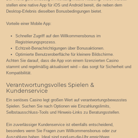
stellen eine native App für iOS und Android bereit, die neben dem
Desktop‑Erlebnis dieselben Bonusbedingungen bietet.
Vorteile einer Mobile App:
Schneller Zugriff auf den Willkommensbonus im
Registrierungsprozess.
Echtzeit‑Benachrichtigungen über Bonusaktionen.
Optimierte Benutzeroberfläche für kleinere Bildschirme.
Achten Sie darauf, dass die App von einem lizenzierten Casino
stammt und regelmäßig aktualisiert wird – das sorgt für Sicherheit und
Kompatibilität.
Verantwortungsvolles Spielen &
Kundenservice
Ein seriöses Casino legt großen Wert auf verantwortungsbewusstes
Spielen. Suchen Sie nach Optionen wie Einzahlungslimits,
Selbstausschluss‑Tools und Hinweis‑Links zu Beratungsstellen.
Ein zuverlässiger Kundenservice ist ebenfalls entscheidend,
besonders wenn Sie Fragen zum Willkommensbonus oder zur
Auszahlung haben. Ideal sind rund‑um‑die‑Uhr erreichbare