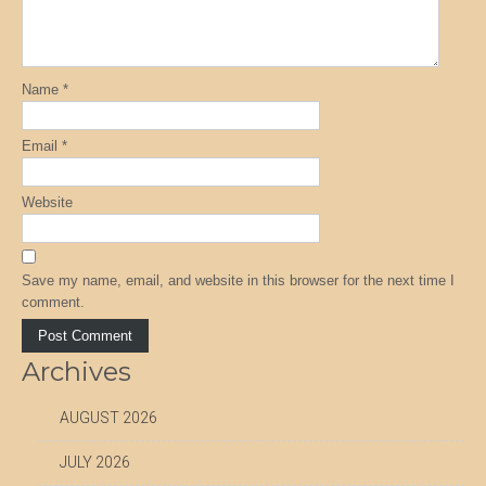
Name
*
Email
*
Website
Save my name, email, and website in this browser for the next time I
comment.
Archives
AUGUST 2026
JULY 2026