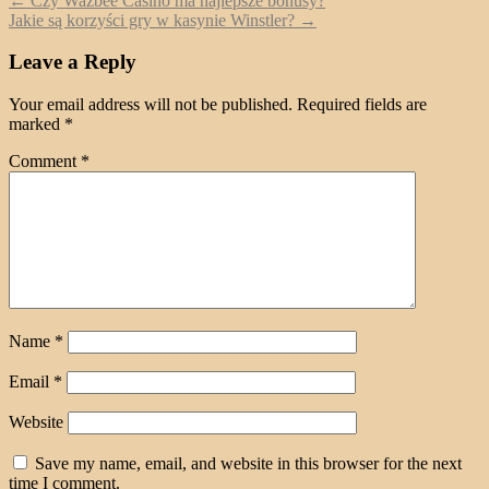
Post
←
Czy Wazbee Casino ma najlepsze bonusy?
Jakie są korzyści gry w kasynie Winstler?
→
navigation
Leave a Reply
Your email address will not be published.
Required fields are
marked
*
Comment
*
Name
*
Email
*
Website
Save my name, email, and website in this browser for the next
time I comment.