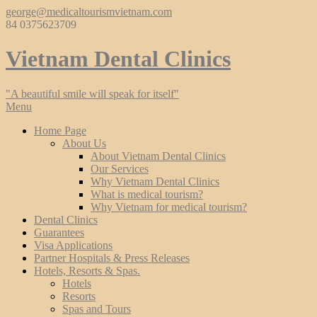
george@medicaltourismvietnam.com
84 0375623709
Vietnam Dental Clinics
"A beautiful smile will speak for itself"
Menu
Home Page
About Us
About Vietnam Dental Clinics
Our Services
Why Vietnam Dental Clinics
What is medical tourism?
Why Vietnam for medical tourism?
Dental Clinics
Guarantees
Visa Applications
Partner Hospitals & Press Releases
Hotels, Resorts & Spas.
Hotels
Resorts
Spas and Tours