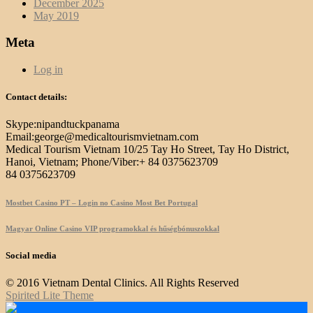
December 2025
May 2019
Meta
Log in
Contact details:
Skype:nipandtuckpanama
Email:george@medicaltourismvietnam.com
Medical Tourism Vietnam 10/25 Tay Ho Street, Tay Ho District,
Hanoi, Vietnam; Phone/Viber:+ 84 0375623709
84 0375623709
Mostbet Casino PT – Login no Casino Most Bet Portugal
Magyar Online Casino VIP programokkal és hűségbónuszokkal
Social media
© 2016 Vietnam Dental Clinics. All Rights Reserved
Spirited Lite Theme