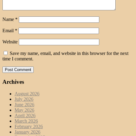
Name
*
Email
*
Website
Save my name, email, and website in this browser for the next
time I comment.
Archives
August 2026
July 2026
June 2026
May 2026
April 2026
March 2026
February 2026
January 2026