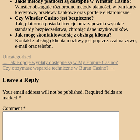
Jakie metody płatności są dostępne w Winstler Casino?
Winstler obsługuje różnorodne metody płatności, w tym karty
kredytowe, przelewy bankowe oraz portfele elektroniczne.
Czy Winstler Casino jest bezpieczne?
Tak, platforma posiada licencje oraz zapewnia wysokie
standardy bezpieczeństwa, chroniąc dane użytkowników.
Jak mogę skontaktować się z obsługą klienta?
Kontakt z obsługą klienta możliwy jest poprzez czat na żywo,
e-mail oraz telefon.
Uncategorized
Post
←
Jakie opcje wypłaty dostępne są w My Empire Casino?
Czy otrzymasz wsparcie techniczne w Buran Casino?
→
navigation
Leave a Reply
Your email address will not be published.
Required fields are
marked
*
Comment
*