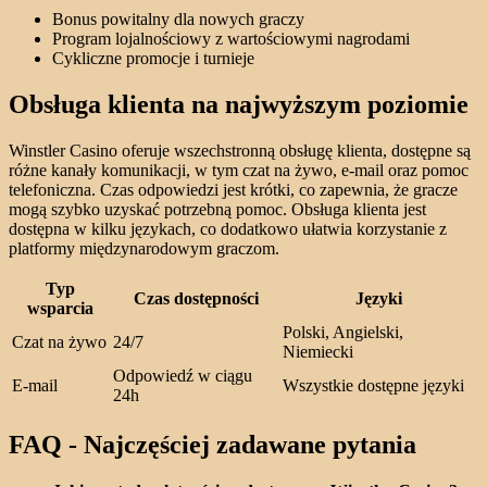
Bonus powitalny dla nowych graczy
Program lojalnościowy z wartościowymi nagrodami
Cykliczne promocje i turnieje
Obsługa klienta na najwyższym poziomie
Winstler Casino oferuje wszechstronną obsługę klienta, dostępne są
różne kanały komunikacji, w tym czat na żywo, e-mail oraz pomoc
telefoniczna. Czas odpowiedzi jest krótki, co zapewnia, że gracze
mogą szybko uzyskać potrzebną pomoc. Obsługa klienta jest
dostępna w kilku językach, co dodatkowo ułatwia korzystanie z
platformy międzynarodowym graczom.
Typ
Czas dostępności
Języki
wsparcia
Polski, Angielski,
Czat na żywo
24/7
Niemiecki
Odpowiedź w ciągu
E-mail
Wszystkie dostępne języki
24h
FAQ - Najczęściej zadawane pytania